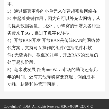
本。
3
）
通过部署更多的小单元来创建超密集网络在
5G
中起着关键作用
，因为它可以补充宏网络，从
而提高数据容量。 此外，小蜂窝的部署为各种业
务带来了
5G
，促进了数字化转型。
4
）开放
RAN
开发 开放
RAN
是传统
RAN
的网络替
代方案
，支持可互操作的组件
(
包括硬件和软
件
)
无缝协作。截至
2021
年，开放
RAN
的发展仍
处于起步阶段。
5
）毫米波发展
距离
mmWave
市场的腾飞还有几
年的时间。还有其他障碍需要克服，例如成本、
功耗、封装和热管理问题 。
Copyright © TDIA. All Rights Reserved
京ICP备09046230号-2