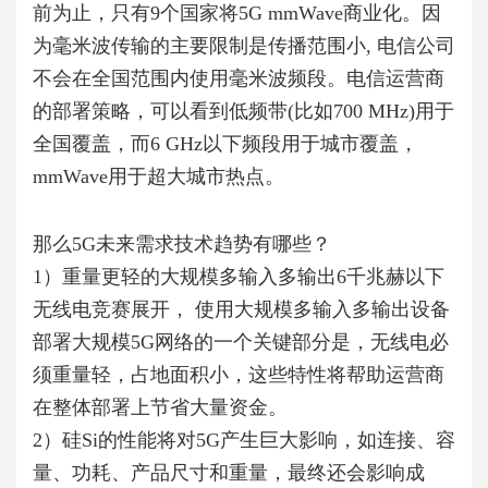
前为止，
只有
9
个国家将
5G mmWave
商业化
。因
为毫米波传输的主要限制是传播范围小
,
电信公司
不会在全国范围内使用毫米波频段。电信运营商
的部署策略，可以看到低频带
(
比如
700 MHz)
用于
全国覆盖，而
6 GHz
以下频段用于城市覆盖，
mmWave
用于超大城市热点。
那么5G未来需求技术趋势有哪些？
1
）重量更轻的大规模多输入多输出
6
千兆赫以下
无线电竞赛展开
， 使用大规模多输入多输出设备
部署大规模
5G
网络的一个关键部分是，无线电必
须重量轻，占地面积小，这些特性将帮助运营商
在整体部署上节省大量资金
。
2
）硅
Si
的性能将对
5G
产生巨大影响
，如连接、容
量、功耗、产品尺寸和重量，最终还会影响成