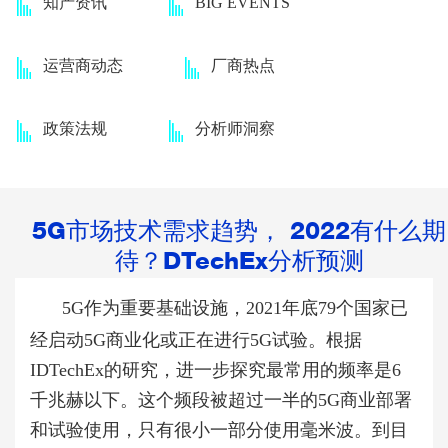
知产资讯
BIG EVENTS
运营商动态
厂商热点
政策法规
分析师洞察
5G市场技术需求趋势， 2022有什么期
待？DTechEx分析预测
5G作为重要基础设施，
2021
年底
79
个国家已
经启动
5G
商业化或正在进行
5G
试验。
根据
IDTechEx
的研究，进一步探究最常用的频率是
6
千兆赫以下。这个频段被超过一半的
5G
商业部署
和试验使用，只有很小一部分使用毫米波。到目