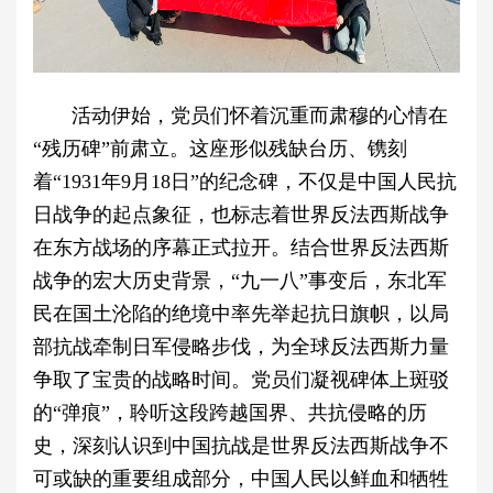
活动伊始，党员们怀着沉重而肃穆的心情在
“残历碑”前肃立。这座形似残缺台历、镌刻
着“1931年9月18日”的纪念碑，不仅是中国人民抗
日战争的起点象征，也标志着世界反法西斯战争
在东方战场的序幕正式拉开。结合世界反法西斯
战争的宏大历史背景，“九一八”事变后，东北军
民在国土沦陷的绝境中率先举起抗日旗帜，以局
部抗战牵制日军侵略步伐，为全球反法西斯力量
争取了宝贵的战略时间。党员们凝视碑体上斑驳
的“弹痕”，聆听这段跨越国界、共抗侵略的历
史，深刻认识到中国抗战是世界反法西斯战争不
可或缺的重要组成部分，中国人民以鲜血和牺牲