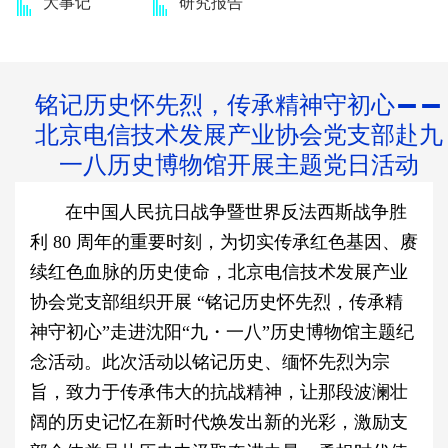
大事记
研究报告
铭记历史怀先烈，传承精神守初心——
北京电信技术发展产业协会党支部赴九
一八历史博物馆开展主题党日活动
在中国人民抗日战争暨世界反法西斯战争胜
利 80 周年的重要时刻，为切实传承红色基因、赓
续红色血脉的历史使命，北京电信技术发展产业
协会党支部组织开展 “铭记历史怀先烈，传承精
神守初心”走进沈阳“九・一八”历史博物馆主题纪
念活动。此次活动以铭记历史、缅怀先烈为宗
旨，致力于传承伟大的抗战精神，让那段波澜壮
阔的历史记忆在新时代焕发出新的光彩，激励支